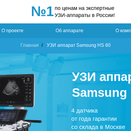
№1
по ценам на экспертные
УЗИ-аппараты в России!
О проекте
Об аппарате
О комп
Главная
/
УЗИ аппарат Samsung HS 60
УЗИ аппа
Samsung 
4 датчика
от года гарантии
со склада в Москве