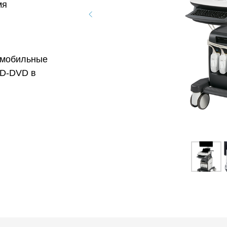
мя
а мобильные
CD-DVD в