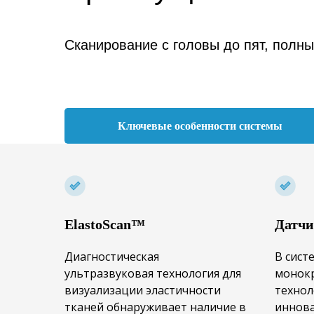
Сканирование с головы до пят, полн
Ключевые особенности системы
ElastoScan™
Датч
Диагностическая
В сист
ультразвуковая технология для
монокр
визуализации эластичности
технол
тканей обнаруживает наличие в
иннов