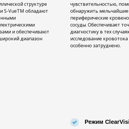
ллической структуре
чувствительностью, пом
и S-VueTM обладают
обнаружить мельчайшие
енными
периферические кровен
лектрическими
сосуды. Обеспечивает то
вами и обеспечивают
диагностику в тех случаях
широкий диапазон
исследование кровотока
особенно затруднено.
Режим
ClearVis