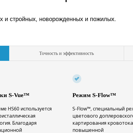
ых и стройных, новорожденных и пожилых.
Точность и эффективность
ики
S-Vue™
Режим S-Flow™
еме HS60 используется
S-Flow™, специальный р
исталлическая
цветового доплеровског
огия. Благодаря
картирования кровотока
ационной
повышенной