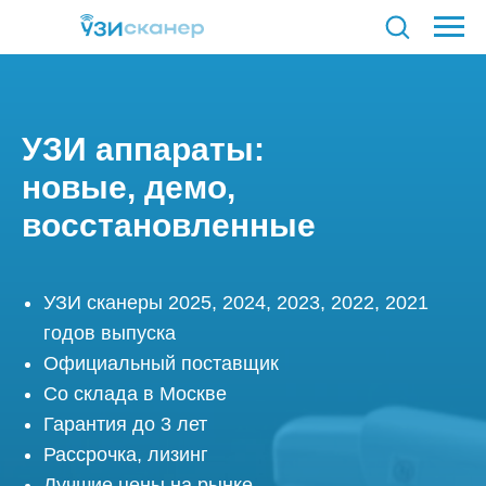
по ценам на экспертные
УЗИ аппараты:
УЗИ-аппараты в России!
пн-пт с 09:00 до18:00
новые, демо,
Единый контактный телефон
№1
восстановленные
УЗИ сканеры 2025, 2024, 2023, 2022, 2021
годов выпуска
+7 (933)
Официальный поставщик
Со склада в Москве
Гарантия до 3 лет
Рассрочка, лизинг
Лучшие цены на рынке