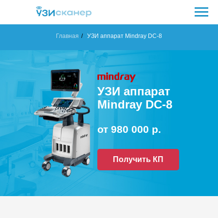
Главная
/
УЗИ аппарат Mindray DC-8
по ценам на экспертные
УЗИ-аппараты в России!
пн-пт с 09:00 до18:00
Единый контактный телефон
№1
УЗИ аппарат
Mindray DC-8
от 980 000 р.
+7 (933)
Получить КП