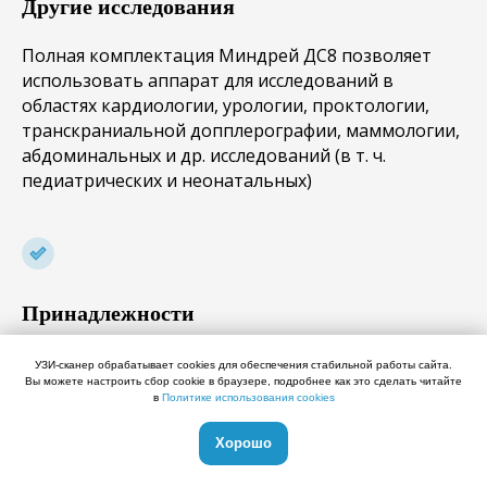
Другие исследования
Полная комплектация Миндрей ДС8 позволяет
использовать аппарат для исследований в
областях кардиологии, урологии, проктологии,
транскраниальной допплерографии, маммологии,
абдоминальных и др. исследований (в т. ч.
педиатрических и неонатальных)
Принадлежности
Специальные крючки для кабелей, подогреватель
УЗИ-сканер обрабатывает cookies для обеспечения стабильной работы сайта.
для геля, регулируемая подставка для монитора
Вы можете настроить сбор cookie в браузере, подробнее как это сделать читайте
в
Политике использования cookies
Хорошо